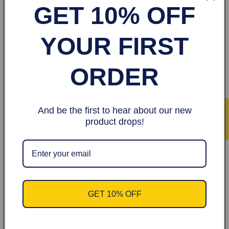
GET 10% OFF
Prix
80 kr
1 avis
habituel
Prix
Prix
51 kr
60 kr
YOUR FIRST
habituel
soldé
Choisir des
Épuisé
options
ORDER
Épuisé
Épuisé
And be the first to hear about our new
★ Avis
product drops!
GET 10% OFF
Luxury satin
Grey chiffon
undercap 5 colours
scrunchies