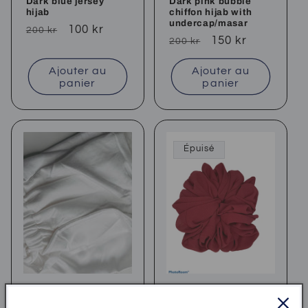
Dark blue jersey
Dark pink bubble
hijab
chiffon hijab with
undercap/masar
Prix
Prix
100 kr
200 kr
Prix
Prix
150 kr
200 kr
habituel
soldé
habituel
soldé
Ajouter au
Ajouter au
panier
panier
Épuisé
Luxury satin
Maroon hijab
undercap 9 colours
scrunchies