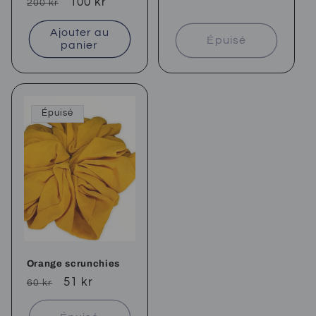
Prix
Prix
100 kr
200 kr
habituel
soldé
Ajouter au
Épuisé
panier
Épuisé
Orange scrunchies
Prix
Prix
51 kr
60 kr
habituel
soldé