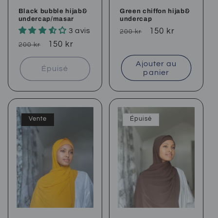
Black bubble hijab&
Green chiffon hijab&
undercap/masar
undercap
3 avis
Prix
Prix
150 kr
200 kr
habituel
soldé
Prix
Prix
150 kr
200 kr
habituel
soldé
Ajouter au
Épuisé
panier
Vente
Épuisé