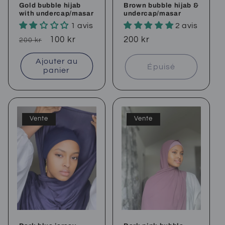
Gold bubble hijab
Brown bubble hijab &
with undercap/masar
undercap/masar
1 avis
2 avis
Prix
Prix
100 kr
Prix
200 kr
200 kr
habituel
soldé
habituel
Ajouter au
Épuisé
panier
Vente
Vente