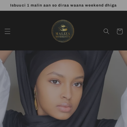
et
Isbuuci 1 malin aan so diraa waana weekend dhiga
passer
au
contenu
Panier