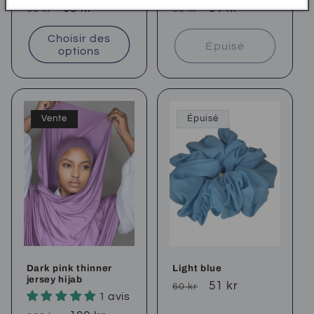
Prix
Prix
68 kr
Prix
Prix
51 kr
80 kr
60 kr
habituel
soldé
habituel
soldé
Choisir des
Épuisé
options
Vente
Épuisé
Dark pink thinner
Light blue
jersey hijab
Prix
Prix
51 kr
60 kr
1 avis
habituel
soldé