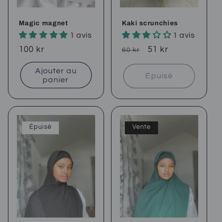
Magic magnet
Kaki scrunchies
1 avis
1 avis
Prix
100 kr
Prix
Prix
51 kr
60 kr
habituel
habituel
soldé
Ajouter au
Épuisé
panier
Épuisé
Vente